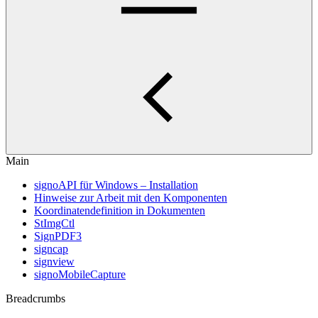
Main
signoAPI für Windows – Installation
Hinweise zur Arbeit mit den Komponenten
Koordinatendefinition in Dokumenten
StImgCtl
SignPDF3
signcap
signview
signoMobileCapture
Breadcrumbs