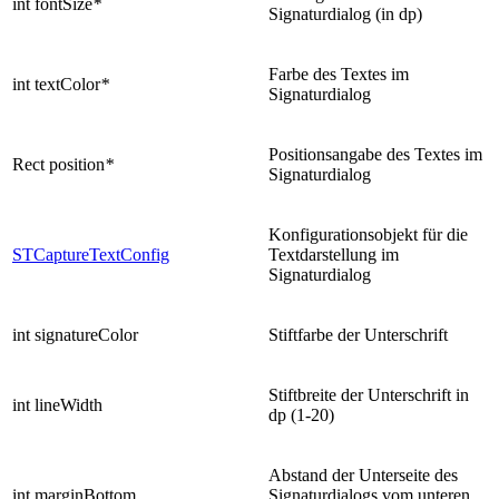
int fontSize
*
Signaturdialog (in dp)
Farbe des Textes im
int textColor
*
Signaturdialog
Positionsangabe des Textes im
Rect position
*
Signaturdialog
Konfigurationsobjekt für die
STCaptureTextConfig
Textdarstellung im
Signaturdialog
int signatureColor
Stiftfarbe der Unterschrift
Stiftbreite der Unterschrift in
int lineWidth
dp (1-20)
Abstand der Unterseite des
int marginBottom
Signaturdialogs vom unteren