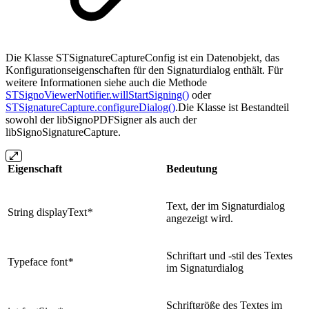
Die Klasse STSignatureCaptureConfig ist ein Datenobjekt, das
Konfigurationseigenschaften für den Signaturdialog enthält. Für
weitere Informationen siehe auch die Methode
STSignoViewerNotifier.willStartSigning()
oder
STSignatureCapture.configureDialog()
.Die Klasse ist Bestandteil
sowohl der libSignoPDFSigner als auch der
libSignoSignatureCapture.
Eigenschaft
Bedeutung
Text, der im Signaturdialog
String displayText
*
angezeigt wird.
Schriftart und -stil des Textes
Typeface font
*
im Signaturdialog
Schriftgröße des Textes im