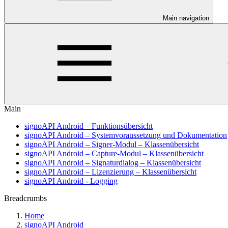
Main navigation
Main
signoAPI Android – Funktionsübersicht
signoAPI Android – Systemvoraussetzung und Dokumentation
signoAPI Android – Signer-Modul – Klassenübersicht
signoAPI Android – Capture-Modul – Klassenübersicht
signoAPI Android – Signaturdialog – Klassenübersicht
signoAPI Android – Lizenzierung – Klassenübersicht
signoAPI Android - Logging
Breadcrumbs
Home
signoAPI Android