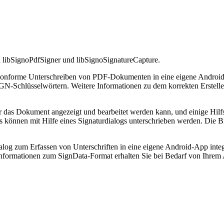
n libSignoPdfSigner und libSignoSignatureCapture.
-konforme Unterschreiben von PDF-Dokumenten in eine eigene Androi
it SGN-Schlüsselwörtern. Weitere Informationen zu dem korrekten Erst
er das Dokument angezeigt und bearbeitet werden kann, und einige Hil
können mit Hilfe eines Signaturdialogs unterschrieben werden. Die Bib
alog zum Erfassen von Unterschriften in eine eigene Android-App integr
nformationen zum SignData-Format erhalten Sie bei Bedarf von Ihrem 