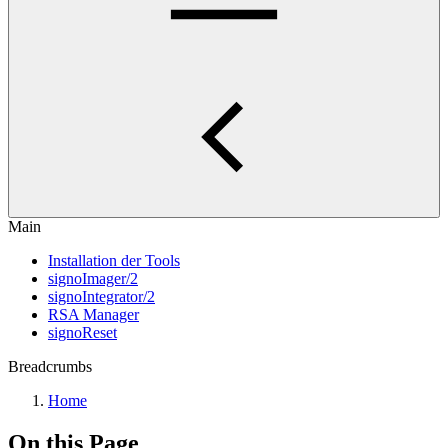
Main
Installation der Tools
signoImager/2
signoIntegrator/2
RSA Manager
signoReset
Breadcrumbs
Home
On this Page