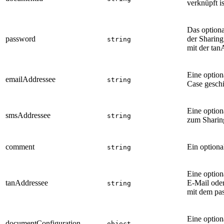
verknüpft is
Das option
password
der Sharing
string
mit der ta
Eine option
emailAddressee
string
Case geschi
Eine optio
smsAddressee
string
zum Sharing
comment
Ein optiona
string
Eine option
tanAddressee
E-Mail oder
string
mit dem pa
Eine option
documentConfiguration
object