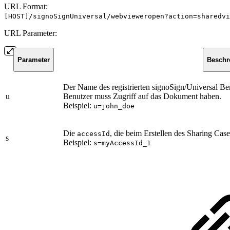
URL Format:
[HOST]/signoSignUniversal/webvieweropen?action=sharedvi
URL Parameter:
Parameter
Beschr
Der Name des registrierten signoSign/Universal B
u
Benutzer muss Zugriff auf das Dokument haben.
Beispiel:
u=john_doe
Die
, die beim Erstellen des Sharing Case
accessId
s
Beispiel:
s=myAccessId_1