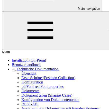
Main navigation
Main
Installation (On-Prem)
Benutzerhandbuch
Technische Dokumentation
Übersicht
Erste Schritte (Postman Collection)
Konfiguration
pdfFont-realFont.properties
Dokumente
Dokument teilen (Sharing Cases)
Konfiguration von Dokumententypen
REST-API
Austausch von Dokumenten mit fremden Systemen