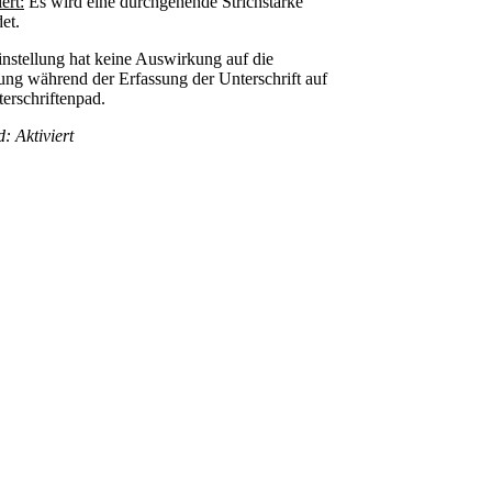
ert:
Es wird eine durchgehende Strichstärke
et.
instellung hat keine Auswirkung auf die
ung während der Erfassung der Unterschrift auf
erschriftenpad.
: Aktiviert