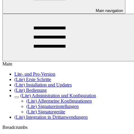
Main navigation
Main
Lite- und Pro-Version
(Lite) Erste Schritte
(Lite) Installation und Updates
(Lite) Bedienung
(Lite) Administration und Konfiguration
(Lite) Allgemeine Konfigurationen
(Lite) Signatureinstellungen
(Lite) Signaturgeräte
(Lite) Integration in Drittanwendungen
Breadcrumbs