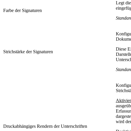
Legt die
eingefü
Farbe der Signaturen
Standar
Konfigur
Dokumen
Diese E
Strichstärke der Signaturen
Darstel
Untersch
Standar
Konfigur
Strichst
Aktivier
ausgeüb
Erfassun
dargeste
wird der
Druckabhängiges Rendern der Unterschriften