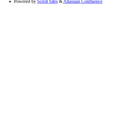
Powered by
Scroll Sites
&
Atlassian Confluence