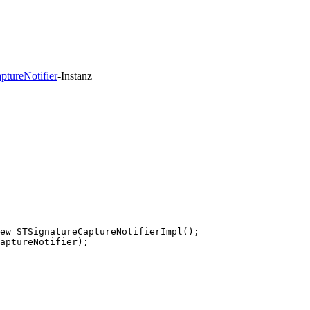
ptureNotifier
-Instanz
ew
STSignatureCaptureNotifierImpl
(
)
;
aptureNotifier
)
;