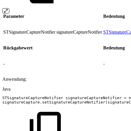
Parameter
Bedeutung
STSignatureCaptureNotifier signatureCaptureNotifier
STSignatureCa
Rückgabewert
Bedeutung
-
-
Anwendung:
Java
STSignatureCaptureNotifier
signatureCaptureNotifier
=
n
signatureCapture
.
setSignatureCaptureNotifier
(
signatureC