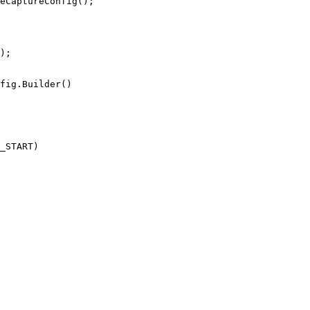
eCaptureConfig
(
)
;
)
;
fig
.
Builder
(
)
_START
)