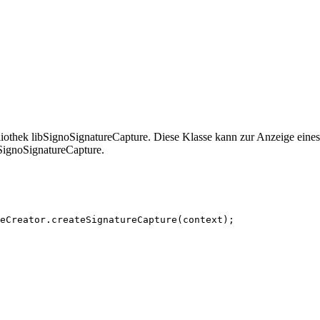
bliothek libSignoSignatureCapture. Diese Klasse kann zur Anzeige eine
bSignoSignatureCapture.
eCreator
.
createSignatureCapture
(
context
)
;