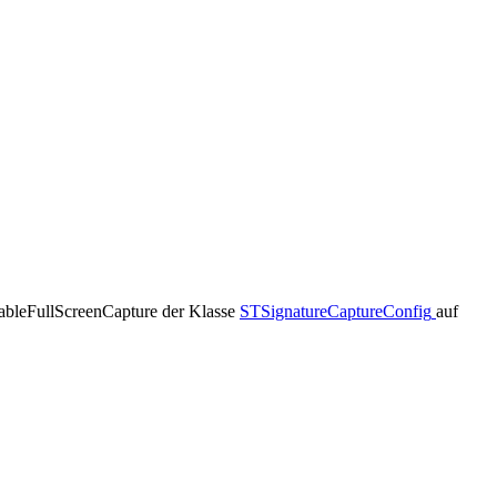
enableFullScreenCapture der Klasse
STSignatureCaptureConfig
auf