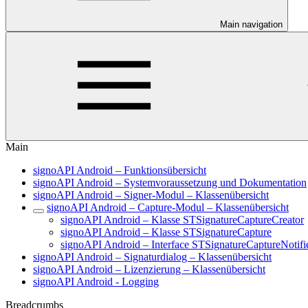
Main navigation
Main
signoAPI Android – Funktionsübersicht
signoAPI Android – Systemvoraussetzung und Dokumentation
signoAPI Android – Signer-Modul – Klassenübersicht
signoAPI Android – Capture-Modul – Klassenübersicht
signoAPI Android – Klasse STSignatureCaptureCreator
signoAPI Android – Klasse STSignatureCapture
signoAPI Android – Interface STSignatureCaptureNotifi
signoAPI Android – Signaturdialog – Klassenübersicht
signoAPI Android – Lizenzierung – Klassenübersicht
signoAPI Android - Logging
Breadcrumbs