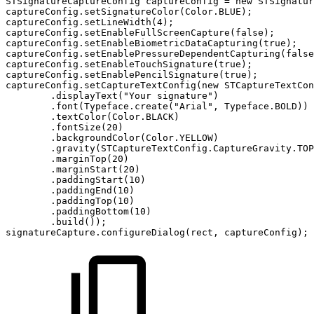
STSignatureCaptureConfig
captureConfig
=
new
STSignatur
captureConfig
.
setSignatureColor
(
Color
.
BLUE
)
;
captureConfig
.
setLineWidth
(
4
)
;
captureConfig
.
setEnableFullScreenCapture
(
false
)
;
captureConfig
.
setEnableBiometricDataCapturing
(
true
)
;
captureConfig
.
setEnablePressureDependentCapturing
(
false
captureConfig
.
setEnableTouchSignature
(
true
)
;
captureConfig
.
setEnablePencilSignature
(
true
)
;
captureConfig
.
setCaptureTextConfig
(
new
STCaptureTextCon
.
displayText
(
"Your
signature"
)
.
font
(
Typeface
.
create
(
"Arial"
,
Typeface
.
BOLD
)
)
.
textColor
(
Color
.
BLACK
)
.
fontSize
(
20
)
.
backgroundColor
(
Color
.
YELLOW
)
.
gravity
(
STCaptureTextConfig
.
CaptureGravity
.
TOP
.
marginTop
(
20
)
.
marginStart
(
20
)
.
paddingStart
(
10
)
.
paddingEnd
(
10
)
.
paddingTop
(
10
)
.
paddingBottom
(
10
)
.
build
(
)
)
;
signatureCapture
.
configureDialog
(
rect
,
captureConfig
)
;