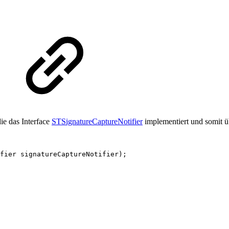
ie das Interface
STSignatureCaptureNotifier
implementiert und somit ü
fier
signatureCaptureNotifier
)
;