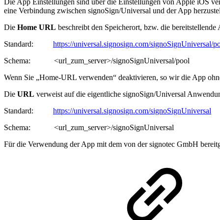
Die App Einstellungen sind über die Einstellungen von Apple iOS verf
eine Verbindung zwischen signoSign/Universal und der App herzust
Die
Home URL
beschreibt den Speicherort, bzw. die bereitstellen
Standard:
https://universal.signosign.com/signoSignUniversal/p
Schema: <url_zum_server>/signoSignUniversal/pool
Wenn Sie „Home-URL verwenden“ deaktivieren, so wir die App ohne e
Die
URL
verweist auf die eigentliche signoSign/Universal Anwendu
Standard:
https://universal.signosign.com/signoSignUniversal
Schema: <url_zum_server>/signoSignUniversal
Für die Verwendung der App mit dem von der signotec GmbH bereitges