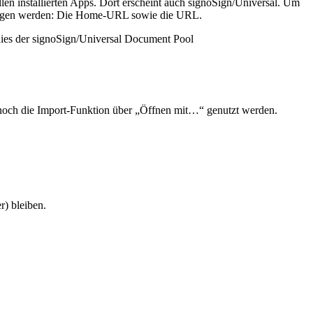
len installierten Apps. Dort erscheint auch signoSign/Universal. Um
etragen werden: Die Home-URL sowie die URL.
 dies der signoSign/Universal Document Pool
noch die Import-Funktion über „Öffnen mit…“ genutzt werden.
r) bleiben.