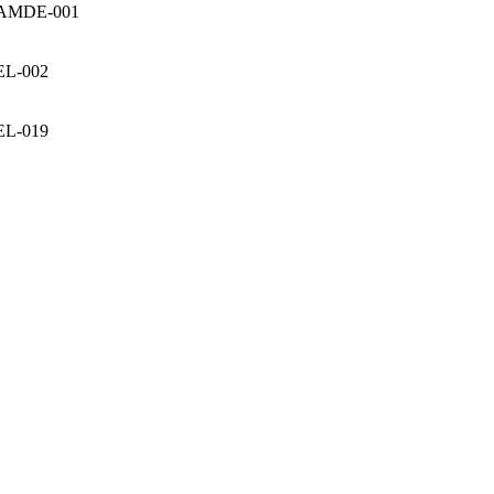
AMDE-001
EL-002
EL-019