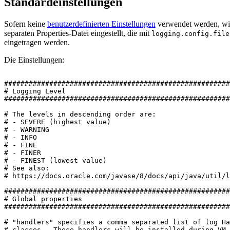
Standardeinstellungen
Sofern keine
benutzerdefinierten Einstellungen
verwendet werden, wi
separaten Properties-Datei eingestellt, die mit
logging.config.file
eingetragen werden.
Die Einstellungen:
#######################################################
#
Logging
Level
#######################################################
#
The
levels
in
descending
order
are:
#
-
SEVERE
(highest
value)
#
-
WARNING
#
-
INFO
#
-
FINE
#
-
FINER
#
-
FINEST
(lowest
value)
#
See
also:
#
https://docs.oracle.com/javase/8/docs/api/java/util/l
#######################################################
#
Global
properties
#######################################################
#
"handlers"
specifies
a
comma
separated
list
of
log
Ha
#
classes.
These
handlers
will
be
installed
during
VM