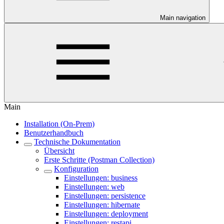
Main navigation
Main
Installation (On-Prem)
Benutzerhandbuch
Technische Dokumentation
Übersicht
Erste Schritte (Postman Collection)
Konfiguration
Einstellungen: business
Einstellungen: web
Einstellungen: persistence
Einstellungen: hibernate
Einstellungen: deployment
Einstellungen: restapi