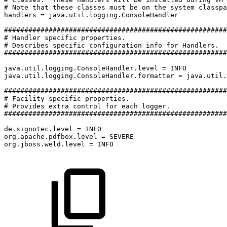
#
Note
that
these
classes
must
be
on
the
system
classpa
handlers
=
java.util.logging.ConsoleHandler
#######################################################
#
Handler
specific
properties.
#
Describes
specific
configuration
info
for
Handlers.
#######################################################
java.util.logging.ConsoleHandler.level
=
INFO
java.util.logging.ConsoleHandler.formatter
=
java.util.
#######################################################
#
Facility
specific
properties.
#
Provides
extra
control
for
each
logger.
#######################################################
de.signotec.level
=
INFO
org.apache.pdfbox.level
=
SEVERE
org.jboss.weld.level
=
INFO