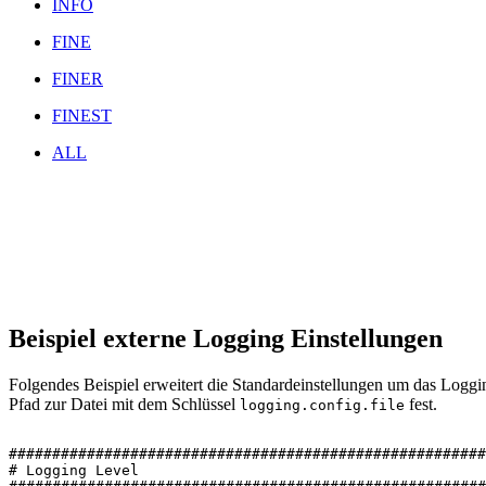
INFO
FINE
FINER
FINEST
ALL
Beispiel externe Logging Einstellungen
Folgendes Beispiel erweitert die Standardeinstellungen um das Loggi
Pfad zur Datei mit dem Schlüssel
fest.
logging.config.file
#######################################################
#
Logging
Level