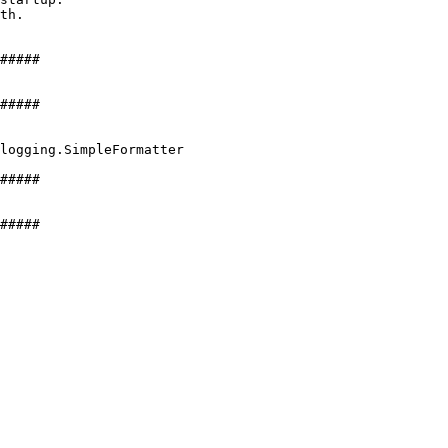
th.
#####
#####
logging.SimpleFormatter
#####
#####