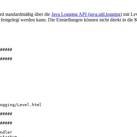
rd standardmäßig über die
Java Logging API (java.util.logging)
mit Le
festgelegt werden kann. Die Einstellungen können nicht direkt in die K
#####
#####
ogging/Level.html
#####
#####
ndler
startup.