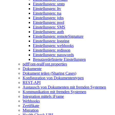
Einstellungen: smtp
Einstellungen: ltv
Einstellungen: tsa
Einstellungen: jobs
Einstellungen: pool
Einstellungen: SMS
Einstellungen: auth
Einstellungen: remoteSignature
Einstellungen: logging
Einstellungen: webhooks
Einstellungen: redisson
Einstellungen: passwords
Benutzerdefinierte Einstellungen
pdfFont-realFont.properties
Dokumente
Dokument teilen (Sharing Cases)
Konfiguration von Dokumententypen
REST-API
Austausch von Dokumenten mit fremden Systemen
Kommunikation mit fremden Systemen
Integration mittels iFrame
Webhooks
Zertifikate
Migration
Health Check URL